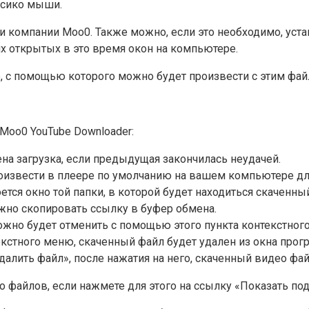
есико мыши.
 компании Moo0. Также можно, если это необходимо, уста
х открытых в это время окон на компьютере.
, с помощью которого можно будет произвести с этим фай
oo0 YouTube Downloader:
ена загрузка, если предыдущая закончилась неудачей.
оизвести в плеере по умолчанию на вашем компьютере для
ется окно той папки, в которой будет находиться скаченны
жно скопировать ссылку в буфер обмена.
можно будет отменить с помощью этого пункта контекстног
екстного меню, скаченный файл будет удален из окна про
Удалить файл», после нажатия на него, скаченный видео фа
 файлов, если нажмете для этого на ссылку «Показать под